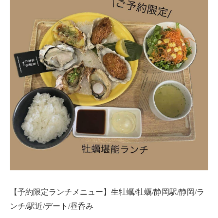
【予約限定ランチメニュー】生牡蠣/牡蠣/静岡駅/静岡/ラ
ンチ/駅近/デート/昼呑み