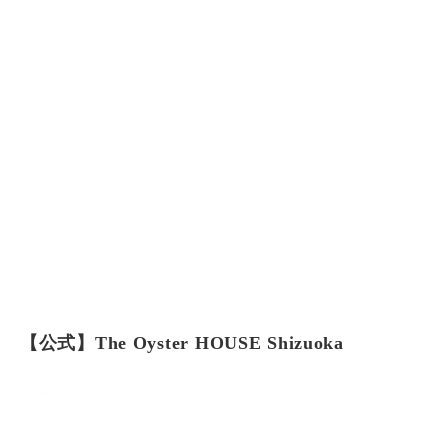
【公式】The Oyster HOUSE Shizuoka
住所
〒 420-0851