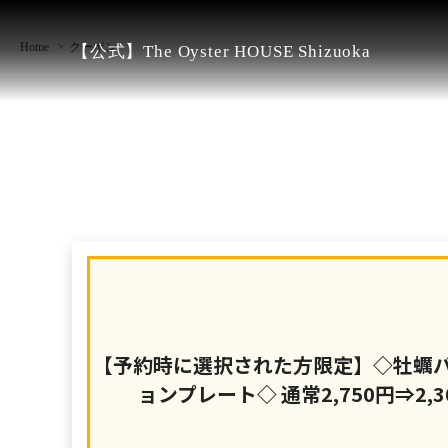
Home
クーポン
【公式】The Oyster HOUSE Shizuoka
【予約時に選択された方限定】◇牡蠣
ョンプレート◇ 通常2,750円⇒2,3