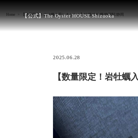
Home
【数量限定！岩牡蠣入荷しました！】牡蠣/生牡蠣/静岡駅/静岡
【公式】The Oyster HOUSE Shizuoka
2025.06.28
【数量限定！岩牡蠣入