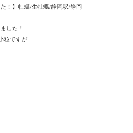
た！】牡蠣/生牡蠣/静岡駅/静岡
りました！
小粒ですが