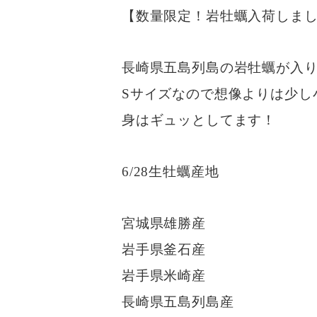
【数量限定！岩牡蠣入荷しまし
長崎県五島列島の岩牡蠣が入
Sサイズなので想像よりは少し
身はギュッとしてます！
6/28生牡蠣産地
宮城県雄勝産
岩手県釜石産
岩手県米崎産
長崎県五島列島産