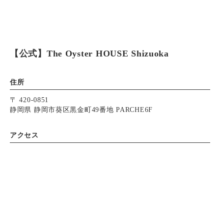
【公式】The Oyster HOUSE Shizuoka
住所
〒 420-0851
静岡県 静岡市葵区黒金町49番地 PARCHE6F
アクセス
静岡駅直結
営業時間
Instagram
Instagram
電話で予約
電話で予約
WEB予約
WEB予約
【月・水・木・金】
11:00 - 15:00（L.O. 14:30）
17:00 - 21:00（L.O. 料理20:00 ドリンク20:30）