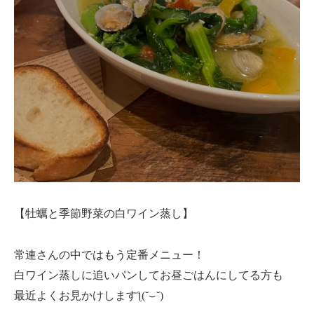
【牡蠣と季節野菜の白ワイン蒸し】
常連さんの中ではもう定番メニュー！
白ワイン蒸しに追いパンしてお昼ごはんにしてる方も
最近よくお見かけしますƪ(˘⌣˘)