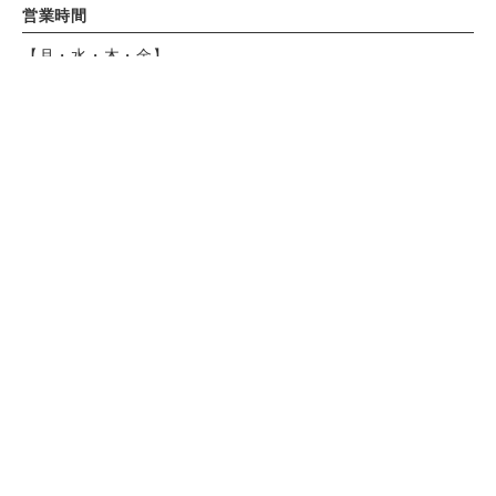
営業時間
【月・水・木・金】
11:00 - 15:00（L.O. 14:30）
17:00 - 21:00（L.O. 料理20:00 ドリンク20:30）
【土・日・祝日】
Instagram
Instagram
電話で予約
電話で予約
WEB予約
WEB予約
11:00 - 15:00
15:00 - 21:00（L.O. 料理20:00 ドリンク20:30）
【 火 】
定休日
※駅ビルPARCHE本館定休日に準じます。
決済方法