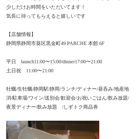
少しだけお時間をいただいてます！
気長に待ってもらえると嬉しいです
【店舗情報】
静岡県静岡市葵区黒金町49 PARCHE 本館 6F
平日 launch11:00〜15:00/dinner17:00〜21:00
土日祝 11:00〜21:00
牡蠣/生牡蠣/静岡駅/静岡/ランチ/ディナー/昼呑み/地産地
消/駐車場/ワイン/送別会/歓迎会/お祝いごはん/飲み放題/
夜景ディナー/飲み放題 /しずトク商品券