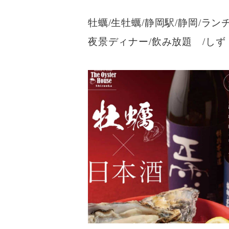
牡蠣/生牡蠣/静岡駅/静岡/ラン
夜景ディナー/飲み放題 /し