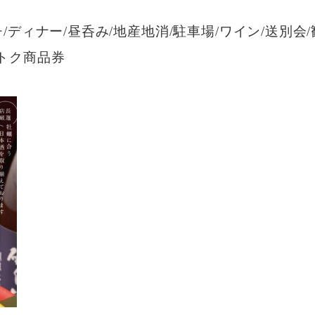
チ/ディナー/昼呑み/地産地消/駐車場/ワイン/送別会
ずトク商品券