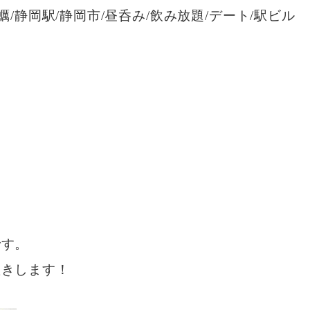
蠣/静岡駅/静岡市/昼呑み/飲み放題/デート/駅ビル
です。
置きします！