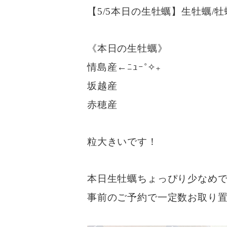
【5/5本日の生牡蠣】生牡蠣/牡
《本日の生牡蠣》
情島産←ﾆｭｰ˚✧₊
坂越産
赤穂産
粒大きいです！
本日生牡蠣ちょっぴり少なめ
事前のご予約で一定数お取り