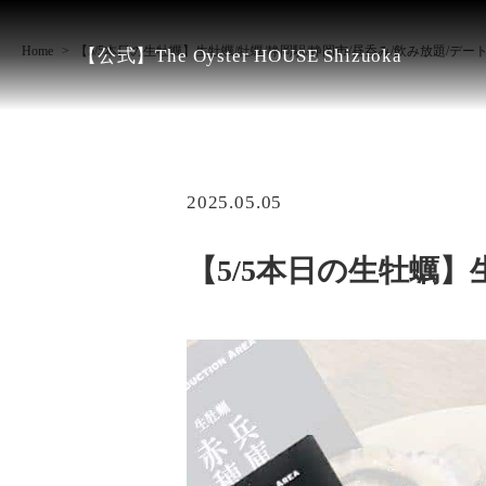
Home
【5/5本日の生牡蠣】生牡蠣/牡蠣/静岡駅/静岡市/昼呑み/飲み放題/デー
【公式】The Oyster HOUSE Shizuoka
2025.05.05
【5/5本日の生牡蠣】