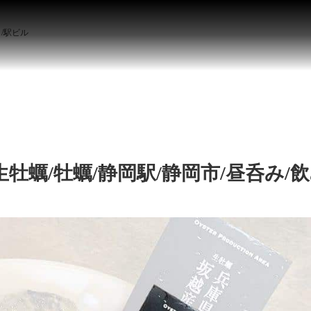
ト/駅ビル
生牡蠣/牡蠣/静岡駅/静岡市/昼呑み/